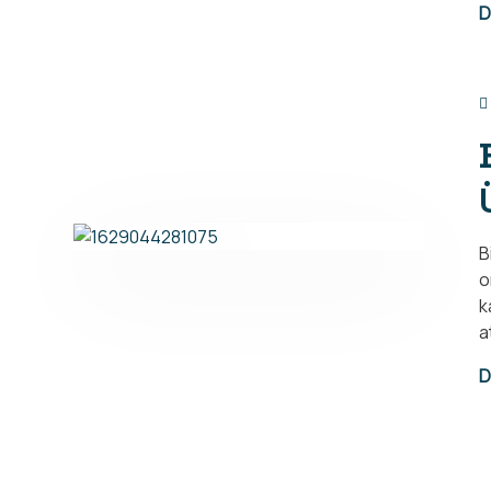
D
B
o
k
a
YSK Group
Message From Management
Why
D