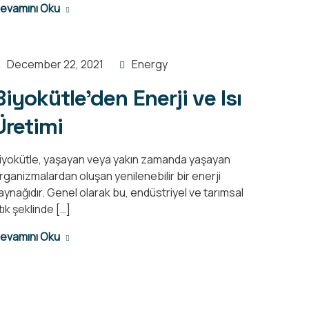
evamını Oku
December 22, 2021
Energy
Biyokütle’den Enerji ve Isı
Üretimi
iyokütle, yaşayan veya yakın zamanda yaşayan
rganizmalardan oluşan yenilenebilir bir enerji
aynağıdır. Genel olarak bu, endüstriyel ve tarımsal
tık şeklinde […]
 YSK Group®?
Contact
evamını Oku
Copyright 2020 YSK Group. All rights reserved.