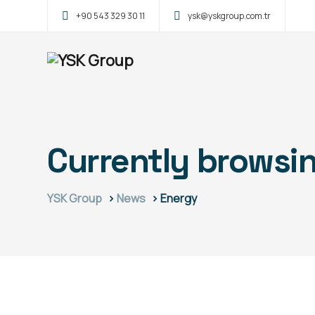
+90 543 329 30 11
ysk@yskgroup.com.tr
Currently browsi
YSK Group
>
News
>
Energy