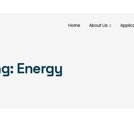
Home
About Us
Applic
ng: Energy