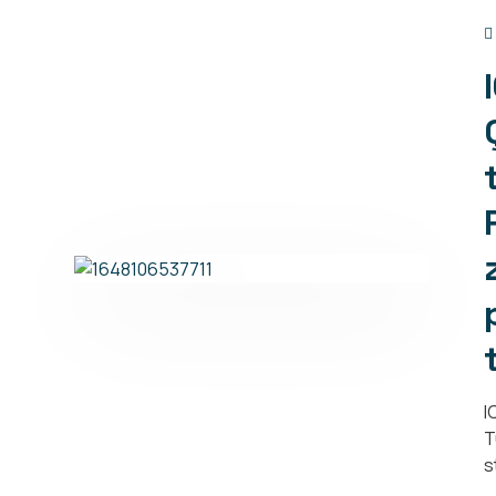
I
T
s