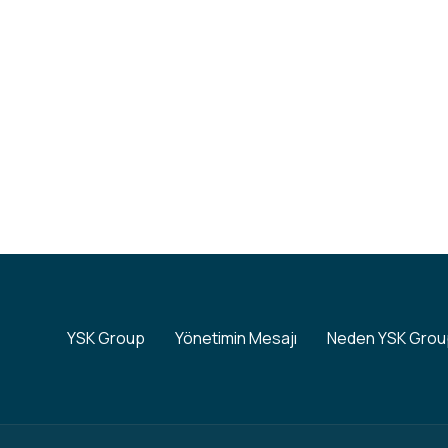
YSK Group
Yönetimin Mesajı
Neden YSK Gro