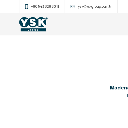
+90 543 329 30 11
ysk@yskgroup.com.tr
Madenc
Home
»
YSK Group