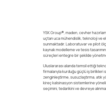
YSK Group®️, maden, cevher hazırlama
uçtan uca mühendislik, teknoloji ve 
sunmaktadır. Laboratuvar ve pilot ölç
kaynak modelleme ve tesis tasarımın
süreçleri entegre bir şekilde yönetm
Uluslararası alanda temsil ettiği tekn
firmalarıyla kurduğu güçlü iş birlikle
zenginleştirme, susuzlaştırma, atık y
kireç kalsinasyon sistemlerine yönelik
seçimini, tedarikini ve devreye alınma