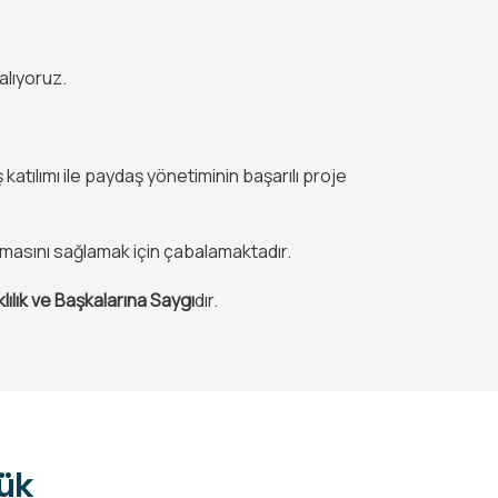
alıyoruz.
atılımı ile paydaş yönetiminin başarılı proje
şmasını sağlamak için çabalamaktadır.
lılık ve Başkalarına Saygı
dır.
ük