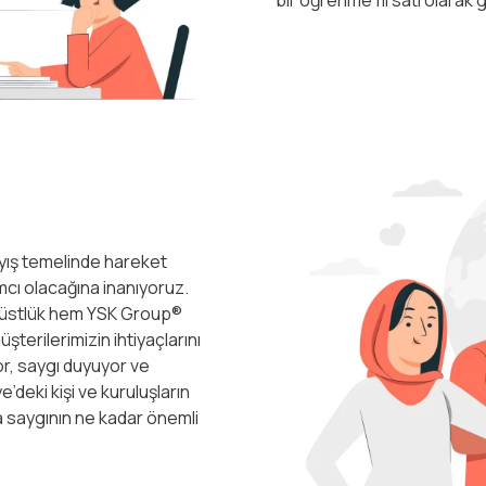
ayış temelinde hareket
ımcı olacağına inanıyoruz.
ürüstlük hem YSK Group®
terilerimizin ihtiyaçlarını
r, saygı duyuyor ve
’deki kişi ve kuruluşların
a saygının ne kadar önemli