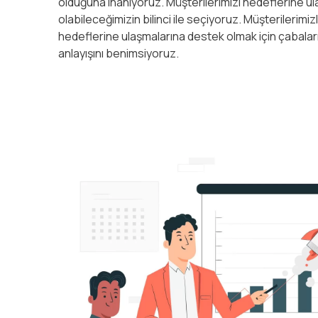
olduğuna inanıyoruz. Müşterilerimizi hedeflerine ul
olabileceğimizin bilinci ile seçiyoruz. Müşterilerimizl
hedeflerine ulaşmalarına destek olmak için çabalar
anlayışını benimsiyoruz.