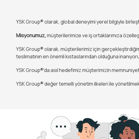
YSK Group® olarak, global deneyimi yerel bilgiyle birleşti
Misyonumuz,
müşterilerimize ve iş ortaklarımıza özelleş
YSK Group® olarak, müşterilerimiz için gerçekleştirdiğim
teslimatının en önemli kıstaslarından olduğuna inanıyor
YSK Group®’da asıl hedefimiz müşterimizin memnuniyetidi
YSK Group® değer temelli yönetim ilkeleri ile yönetilme