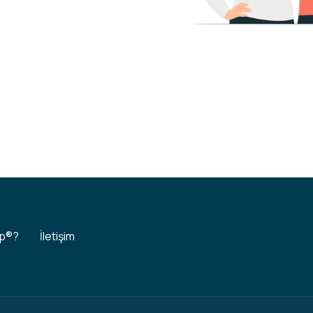
up®?
İletişim