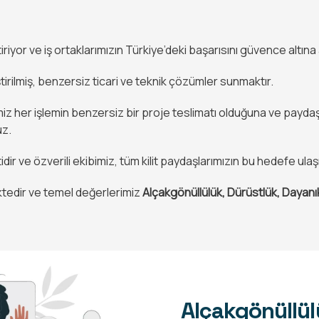
riyor ve iş ortaklarımızın Türkiye’deki başarısını güvence altına 
tirilmiş, benzersiz ticari ve teknik çözümler sunmaktır.
iz her işlemin benzersiz bir proje teslimatı olduğuna ve paydaş k
uz.
r ve özverili ekibimiz, tüm kilit paydaşlarımızın bu hedefe ula
ktedir ve temel değerlerimiz
Alçakgönüllülük, Dürüstlük, Dayanık
Alçakgönüllül