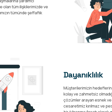
aşmalarına yardımcı
e olan tüm ilişkilerimizde ve
ımızın tümünde şeffaflık
Dayanıklılık
Müşterilerimizin hedefleri
kolay ve zahmetsiz olmadığın
çözümler arayan esnek ve de
cesaretimiz kırılmaz ve pe
bir öğrenme fırsatı olarak